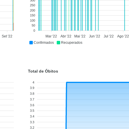
300
250
200
150
100
50
0
Set '22
Mar '22
Abr '22
Mai '22
Jun '22
Jul '22
Ago '2
Confirmados
Recuperados
Total de Óbitos
4
3.9
3.8
3.7
3.6
3.5
3.4
3.3
3.2