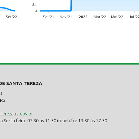
3.1
3
Set '22
Set '21
Nov '21
2022
Mar '22
Mai '22
Jul '2
 DE SANTA TEREZA
0
/RS
ereza.rs.gov.br
 Sexta-feira: 07:30 às 11:30 (manhã) e 13:30 às 17:30