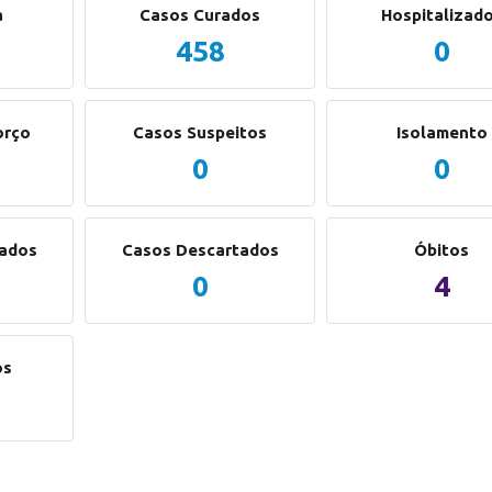
a
Casos Curados
Hospitalizad
458
0
orço
Casos Suspeitos
Isolamento
0
0
mados
Casos Descartados
Óbitos
0
4
os