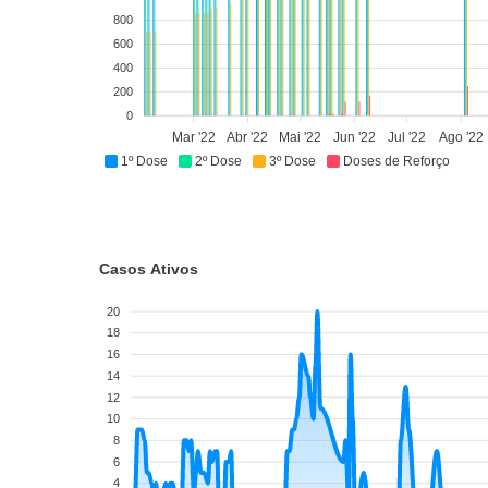
800
600
400
200
0
Mar '22
Abr '22
Mai '22
Jun '22
Jul '22
Ago '22
1º Dose
2º Dose
3º Dose
Doses de Reforço
Casos Ativos
20
18
16
14
12
10
8
6
4