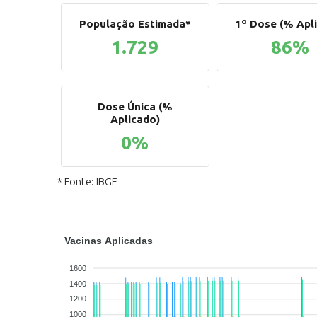
População Estimada*
1º Dose (% Apl
1.729
86%
Dose Única (%
Aplicado)
0%
* Fonte: IBGE
Vacinas Aplicadas
1600
1400
1200
1000