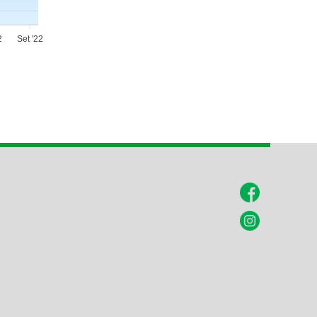
2
Set '22