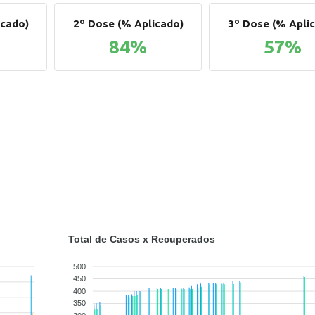
icado)
2º Dose (% Aplicado)
3º Dose (% Apli
84%
57%
Total de Casos x Recuperados
500
450
400
350