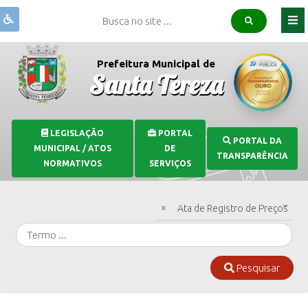
Institucional
Prefeitura Municipal de
Santa Tereza
Governo
Publicações
Covid-
LEGISLAÇÃO
PORTAL
PORTAL DA
19
MUNICIPAL / ATOS
DE
TRANSPARÊNCIA
Transparência
NORMATIVOS
SERVIÇOS
Serviços
×
Ata de Registro de Preços
Comunicação
Pesquisar