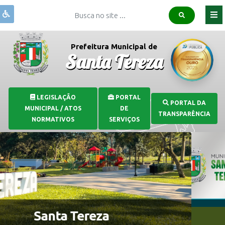
Institucional
Prefeitura Municipal de
Santa Tereza
Governo
Publicações
Covid-
LEGISLAÇÃO
PORTAL
PORTAL DA
19
MUNICIPAL / ATOS
DE
TRANSPARÊNCIA
Transparência
NORMATIVOS
SERVIÇOS
Serviços
Comunicação
Santa Tereza