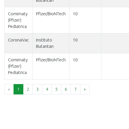
Butantan
Comirnaty
Pfizer/BioNTech
10
(Pfizer)
Pediatrica
CoronaVac
Instituto
10
Butantan
Comirnaty
Pfizer/BioNTech
10
(Pfizer)
Pediatrica
Previous
Next
«
1
2
3
4
5
6
7
»