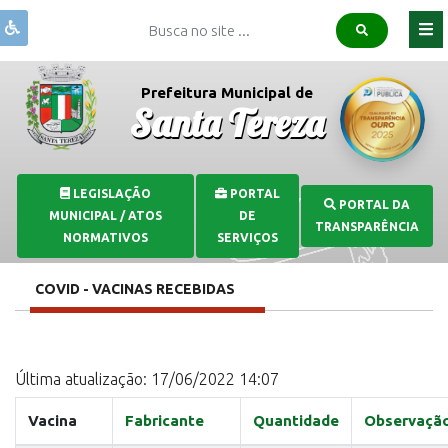
Institucional
Prefeitura Municipal de
Santa Tereza
Governo
Publicações
Covid-
LEGISLAÇÃO
PORTAL
PORTAL DA
19
MUNICIPAL / ATOS
DE
TRANSPARÊNCIA
Transparência
NORMATIVOS
SERVIÇOS
Serviços
COVID - VACINAS RECEBIDAS
Comunicação
Última atualização: 17/06/2022 14:07
Vacina
Fabricante
Quantidade
Observaçã