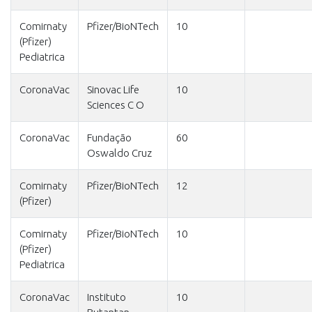
Comirnaty
Pfizer/BioNTech
10
(Pfizer)
Pediatrica
CoronaVac
Sinovac Life
10
Sciences C O
CoronaVac
Fundação
60
Oswaldo Cruz
Comirnaty
Pfizer/BioNTech
12
(Pfizer)
Comirnaty
Pfizer/BioNTech
10
(Pfizer)
Pediatrica
CoronaVac
Instituto
10