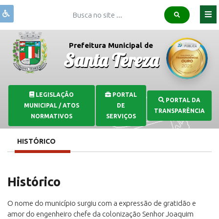
Institucional
Prefeitura Municipal de
Santa Tereza
Governo
Publicações
Covid-
LEGISLAÇÃO
PORTAL
PORTAL DA
19
MUNICIPAL / ATOS
DE
TRANSPARÊNCIA
Transparência
NORMATIVOS
SERVIÇOS
Serviços
HISTÓRICO
Comunicação
Histórico
O nome do município surgiu com a expressão de gratidão e
amor do engenheiro chefe da colonização Senhor Joaquim