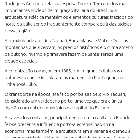
Rodrigues Antunes pela sua esposa Tereza. Tem um dos mais
importantes núcleos de imigração italiana do Brasil. Sua
arquitetura eclética mantém os elementos culturais trazidos do
norte da Itália sendo frequentemente comparada à das aldeias
dessa região.
A proximidade aos rios Taquari, Barra Mansa e Vinte e Dois, as
montanhas que a cercam, os prédios históricos e o clima ameno
de outono, inverno e primavera fazem de Santa Tereza uma
cidade especial.
A colonização começou em 1885, por imigrantes italianos e
poloneses que se instalaram as margens do Rio Taquari, na
Linha José Júlio.
O transporte na época, era feito por balsas pelo Rio Taquari,
considerado um verdadeiro porto, uma vez que era a única
ligação com outros municípios e a capital do Estado.
Através dos contatos, principalmente com a capital do Estado,
fez-se presente a influência porto-alegrense, não só na
economia, mas também, a arquitetura em alvenaria externou a
sua grandiosidade. Além de ter contribuído com bons filhos, a