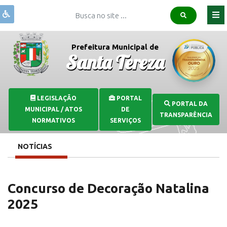
Institucional
Prefeitura Municipal de
Santa Tereza
Governo
Publicações
Covid-
LEGISLAÇÃO
PORTAL
PORTAL DA
19
MUNICIPAL / ATOS
DE
TRANSPARÊNCIA
Transparência
NORMATIVOS
SERVIÇOS
Serviços
NOTÍCIAS
Comunicação
Concurso de Decoração Natalina
2025