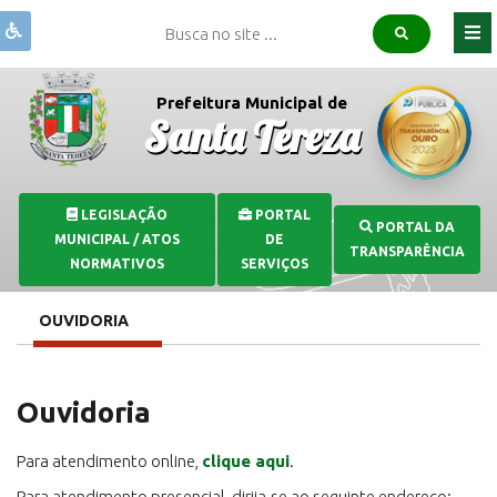
Institucional
Prefeitura Municipal de
Santa Tereza
Governo
Publicações
Covid-
LEGISLAÇÃO
PORTAL
PORTAL DA
19
MUNICIPAL / ATOS
DE
TRANSPARÊNCIA
Transparência
NORMATIVOS
SERVIÇOS
Serviços
OUVIDORIA
Comunicação
Ouvidoria
Para atendimento online,
clique aqui
.
Para atendimento presencial, dirija-se ao seguinte endereço: